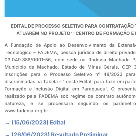
EDITAL DE PROCESSO SELETIVO PARA CONTRATAÇÃO 
ATUAREM NO
PROJETO: “CENTRO DE FORMAÇÃO E 
A Fundação de Apoio ao Desenvolvimento da Extensão, 
Tecnológico – FADEMA, pessoa jurídica de direito privado,
03.049.886/0001-56, com sede na Rodovia Machado Pa
Município de Machado, Estado de Minas Gerais, CEP 37
inscrições para o Processo Seletivo nº 48/2023 par
discriminadas na Tabela – 1 deste Edital, para fazerem parte
Formação e Inclusão Digital em Paraguaçu”. O presente
realizado pela FADEMA sob regime de contrato autônomo
natureza, e se processará seguindo os parâmetro
www.fadema.org.br.
→ (15/06/2023) Edital
→ (26/06/2023) Resultado Preliminar