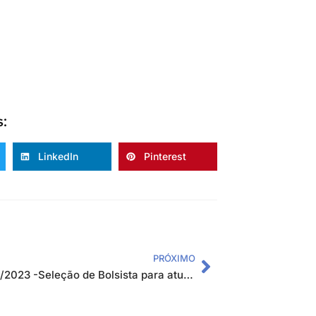
s:
LinkedIn
Pinterest
PRÓXIMO
Edital 50/2023 -Seleção de Bolsista para atuar no Projeto “Implantação do Centro de Referência Integrado IFSULDEMINAS/UFLA”