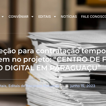
CONVÊNIAR
EDITAIS
NOTÍCIAS
FALE CONOSC
leção para contratação tempo
uarem no projeto: “CENTRO D
O DIGITAL EM PARAGUAÇU”
tais
,
Editais de Recursos Humanos
junho 15, 2023