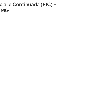
cial e Continuada (FIC) –
s/MG