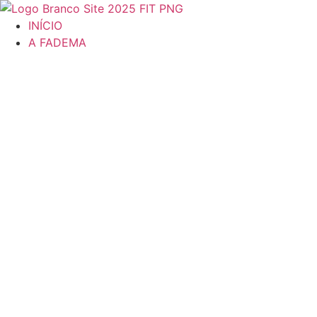
Ir
para
INÍCIO
o
A FADEMA
conteúdo