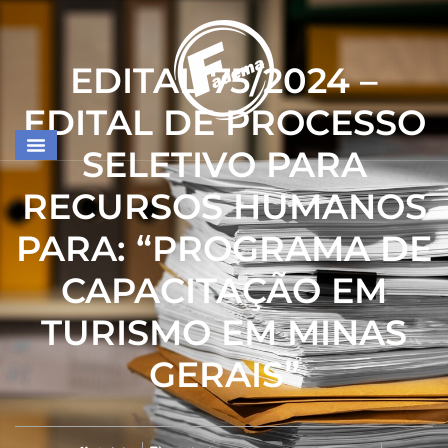
EDITAL 75/2024 –
EDITAL DE PROCESSO
SELETIVO PARA
RECURSOS HUMANOS
PARA: “PROGRAMA DE
CAPACITAÇÃO EM
TURISMO EM MINAS
GERAIS”