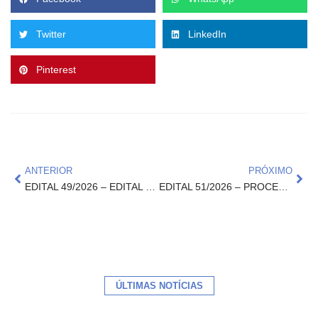
Twitter
LinkedIn
Pinterest
ANTERIOR
PRÓXIMO
EDITAL 49/2026 – EDITAL DE PROCESSO SELETIVO PARA CONTRATAÇÃO TEMPORÁRIA DE PROFISSIONAL PARA ATUAR NO PROJETO REVISÃO DE MATERIAL DIDÁTICO DO PROJOVEM E COMISSÃO NACIONAL DE POLÍTICA EDUCACIONAIS PARA AS JUVENTUDES
EDITAL 51/2026 – PROCESSO SELETIVO DE RECURSOS HUMANOS
ÚLTIMAS NOTÍCIAS