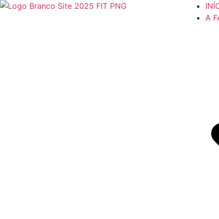
INÍ
A 