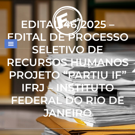
EDITAL 46/2025 –
EDITAL DE PROCESSO
SELETIVO DE
RECURSOS HUMANOS
PROJETO “PARTIU IF”
IFRJ – INSTITUTO
FEDERAL DO RIO DE
JANEIRO