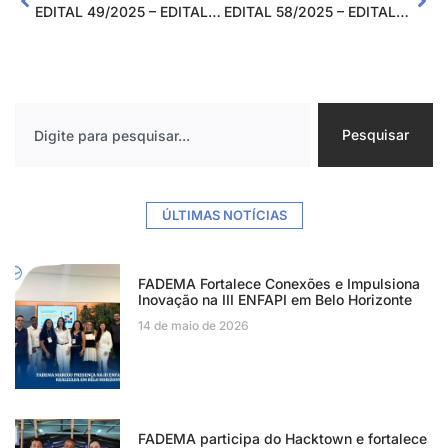
EDITAL 49/2025 – EDITAL DE PROCESSO SELETIVO DE RECURSOS HUMANOS PROJETO “PARTIU IF” IFSULDEMINAS – INSTITUTO FEDERAL DO SUL DE MINAS GERAIS
EDITAL 58/2025 – EDITAL DE PROCESSO SELETIVO SIMPLIFICADO PARA CONTRATAÇÃO TEMPORÁRIA DE DOCENTES PARA ATENDER O PROJETO ALVORADA CICLO 2
Pesquisar
ÚLTIMAS NOTÍCIAS
FADEMA Fortalece Conexões e Impulsiona
Inovação na III ENFAPI em Belo Horizonte
14 de maio de 2026
FADEMA participa do Hacktown e fortalece