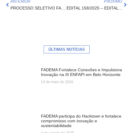
ANTERIOR
PRÓXIMO
PROCESSO SELETIVO FADEMA N° 157/2025 EDITAL DE PROCESSO SELETIVO PARA CONTRATAÇÃO TEMPORÁRIA DE BOLSISTAS INTERNOS PARA ATUAREM NO PROJETO CECANE 2024/2026
EDITAL 158/2025 – EDITAL DE PROCESSO SELETIVO SIMPLIFICADO PARA CONTRATAÇÃO TEMPORÁRIA DE INSTRUTORES EXTERNOS PARA ATENDER O PROJETO CAPACITA EM REDE
ÚLTIMAS NOTÍCIAS
FADEMA Fortalece Conexões e Impulsiona
Inovação na III ENFAPI em Belo Horizonte
14 de maio de 2026
FADEMA participa do Hacktown e fortalece
compromisso com inovação e
sustentabilidade
4 de agosto de 2025