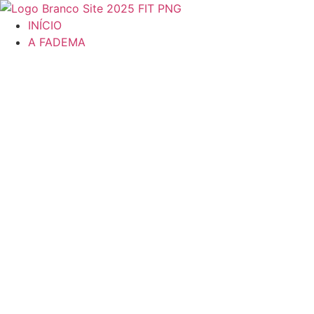
Ir
para
INÍCIO
o
A FADEMA
conteúdo