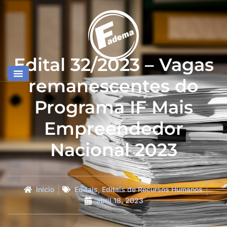
Edital 32/2023 – Vagas
remanescentes do
Programa IF Mais
Empreendedor
Nacional 2023
Início
Editais
,
Editais de Recursos Humanos
abril 18, 2023