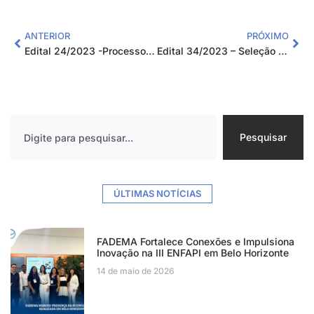
ANTERIOR
PRÓXIMO
Edital 24/2023 -Processo Seletivo para contratação temporária de profissional multidisciplinar – Projeto FIC-EJA 2023
Edital 34/2023 – Seleção de Instrutor de Aprendizagem para atuar no Projeto Arco Ocupacional Administrativo Programa Jovem Aprendiz de Elói Mendes/MG
Pesquisar
ÚLTIMAS NOTÍCIAS
FADEMA Fortalece Conexões e Impulsiona
Inovação na III ENFAPI em Belo Horizonte
14 de maio de 2026