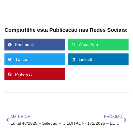
Compartilhe esta Publicação nas Redes Sociais:
Facebook
WhatsApp
Twitter
LinkedIn
Pinterest
ANTERIOR
PRÓXIMO
Edital 48/2025 – Seleção Pública de Fornecedores
EDITAL Nº 172/2025 – EDITAL DE PROCESSO SELETIVO SIMPLIFICADO PARA CONTRATAÇÃO DE BOLSISTAS – “Projeto 350 – Alimentação Escolar Nota 10: Formação e Valorização de Merendeiras e Nutricionistas”