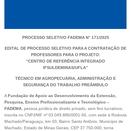
PROCESSO SELETIVO FADEMA N° 171/2025
EDITAL DE PROCESSO SELETIVO PARA A CONTRATAÇÃO DE
PROFESSORES PARA O PROJETO:
“CENTRO DE REFERÊNCIA INTEGRADO
IFSULDEMINAS/UFLA”
TÉCNICO EM AGROPECUÁRIA, ADMINISTRAÇÃO E
SEGURANÇA DO TRABALHO
PREÂMBULO
A
Fundação de Apoio ao Desenvolvimento da Extensão,
Pesquisa, Ensino Profissionalizante e Tecnológico –
FADEMA
, pessoa jurídica de direito privado, sem fins lucrativos,
inscrita no CNPJ/MF nº 03.049.886/0001-56, com sede à Rodovia
Machado/Paraguaçu, km 03, Bairro Santo Antônio, Município de
Machado, Estado de Minas Gerais, CEP 37.750-000, torna