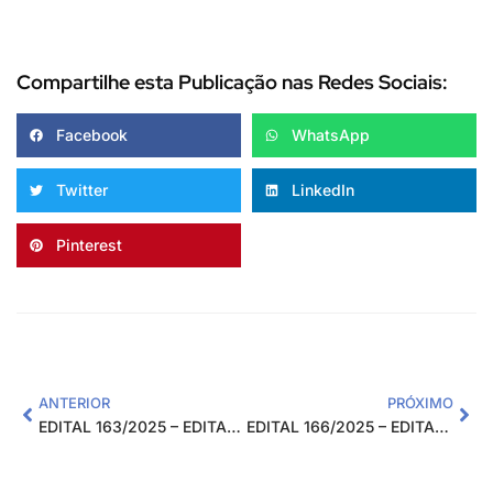
Compartilhe esta Publicação nas Redes Sociais:
Facebook
WhatsApp
Twitter
LinkedIn
Pinterest
ANTERIOR
PRÓXIMO
EDITAL 163/2025 – EDITAL DE PROCESSO SELETIVO SIMPLIFICADO PARA CONTRATAÇÃO TEMPORÁRIA DE APOIO REGIONAL (EXTERNO) PARA ATENDER O PROJETO CAPACITA EM REDE
EDITAL 166/2025 – EDITAL DE PROCESSO SELETIVO SIMPLIFICADO PARA CONTRATAÇÃO TEMPORÁRIA DE APOIO REGIONAL (EXTERNO) PARA ATENDER O PROJETO CAPACITA EM REDE