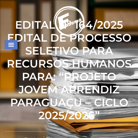
EDITAL Nº 164/2025
EDITAL DE PROCESSO
SELETIVO PARA
RECURSOS HUMANOS
PARA: “PROJETO
JOVEM APRENDIZ
PARAGUAÇU – CICLO
2025/2026”