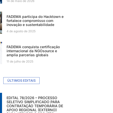
14 de maio de 2026
FADEMA participa do Hacktown e
fortalece compromisso com
inovação e sustentabilidade
4 de agosto de 2025
FADEMA conquista certificação
internacional da NGOsource e
amplia parcerias globais
11 de julho de 2025
ÚLTIMOS EDITAIS
EDITAL 78/2026 – PROCESSO
SELETIVO SIMPLIFICADO PARA
CONTRATAÇÃO TEMPORÁRIA DE
APOIO REGIONAL (EXTERNO)