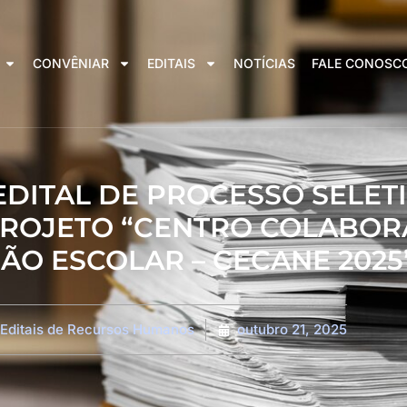
CONVÊNIAR
EDITAIS
NOTÍCIAS
FALE CONOSC
5 EDITAL DE PROCESSO SELET
PROJETO “CENTRO COLABO
ÃO ESCOLAR – CECANE 2025
Editais de Recursos Humanos
outubro 21, 2025