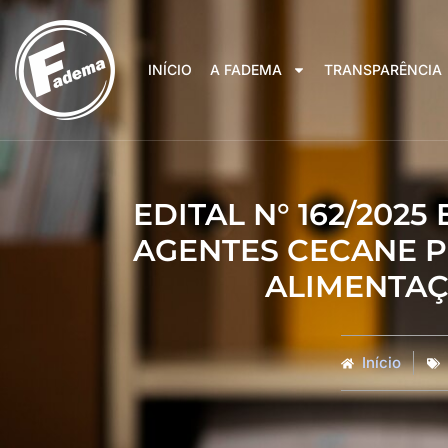
INÍCIO
A FADEMA
TRANSPARÊNCIA
EDITAL N° 162/202
AGENTES CECANE 
ALIMENTAÇ
Início