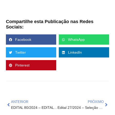
Compartilhe esta Publicação nas Redes
Sociais:
Facebook
WhatsApp
Twitter
LinkedIn
Pinterest
ANTERIOR
PRÓXIMO
EDITAL 80/2024 – EDITAL DE PROCESSO SELETIVO SIMPLIFICADO PARA CONTRATAÇÃO TEMPORÁRIA DE INSTRUTORES EXTERNOS PARA ATENDER O PROJETO CAPACITA EM REDE (CENTRO OESTE)
Edital 27/2024 – Seleção Pública de Fornecedores