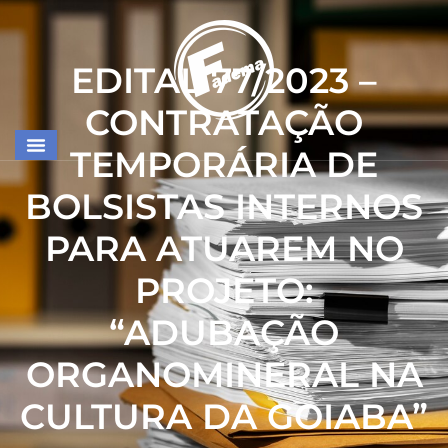
EDITAL 77/2023 –
CONTRATAÇÃO
TEMPORÁRIA DE
BOLSISTAS INTERNOS
PARA ATUAREM NO
PROJETO:
“ADUBAÇÃO
ORGANOMINERAL NA
CULTURA DA GOIABA”