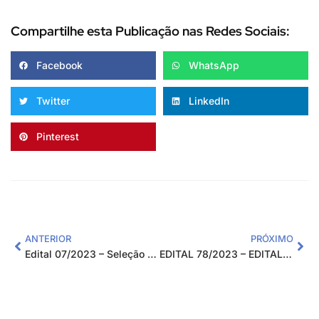
Compartilhe esta Publicação nas Redes Sociais:
Facebook
WhatsApp
Twitter
LinkedIn
Pinterest
ANTERIOR
PRÓXIMO
Edital 07/2023 – Seleção Pública de Fornecedores – Modalidade Menor Preço
EDITAL 78/2023 – EDITAL DE PROCESSO SELETIVO PARA CONTRATAÇÃO TEMPORÁRIA DE BOLSISTAS INTERNOS PARA ATUAREM NO PROJETO ANÁLISE DE SOLOS E FOLIAR PARA A CIDADE DE MACHADO E REGIÃO