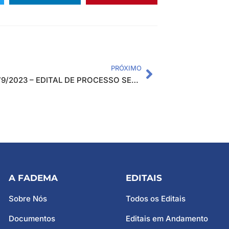
PRÓXIMO
EDITAL 79/2023 – EDITAL DE PROCESSO SELETIVO PARA CONTRATAÇÃO TEMPORÁRIA DE PROFISSIONAIS PARA ATUAREM NO PROJETO: “CENTRO DE FORMAÇÃO E INCLUSÃO DIGITAL EM PARAGUAÇU”
A FADEMA
EDITAIS
Sobre Nós
Todos os Editais
Documentos
Editais em Andamento