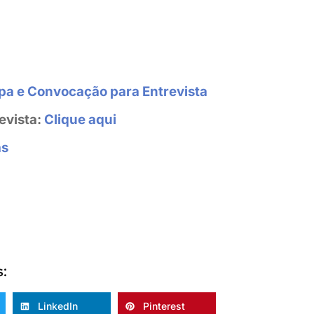
apa e Convocação para Entrevista
evista:
Clique aqui
as
s:
LinkedIn
Pinterest