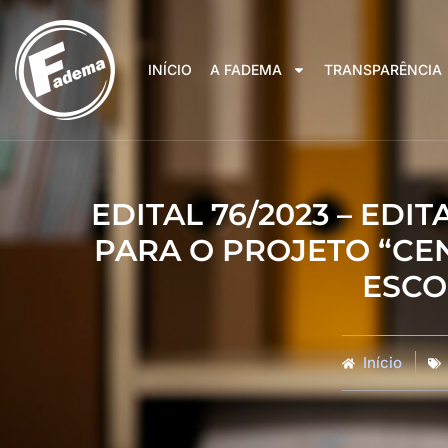
INÍCIO
A FADEMA
TRANSPARÊNCIA
EDITAL 76/2023 – EDI
PARA O PROJETO “C
ESCO
Início