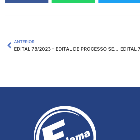
ANTERIOR
EDITAL 78/2023 – EDITAL DE PROCESSO SELETIVO PARA CONTRATAÇÃO TEMPORÁRIA DE BOLSISTAS INTERNOS PARA ATUAREM NO PROJETO ANÁLISE DE SOLOS E FOLIAR PARA A CIDADE DE MACHADO E REGIÃO