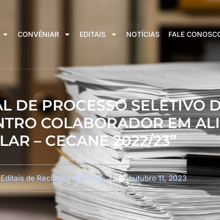
CONVÊNIAR
EDITAIS
NOTÍCIAS
FALE CONOSC
TAL DE PROCESSO SELETIVO 
ENTRO COLABORADOR EM AL
LAR – CECANE 2022/23”
Editais de Recursos Humanos
outubro 11, 2023