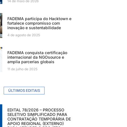
14 de maio de 2026
FADEMA participa do Hacktown e
fortalece compromisso com
inovação e sustentabilidade
4 de agosto de 2025
FADEMA conquista certificação
internacional da NGOsource e
amplia parcerias globais
11 de julho de 2025
ÚLTIMOS EDITAIS
EDITAL 78/2026 – PROCESSO
SELETIVO SIMPLIFICADO PARA
CONTRATAÇÃO TEMPORÁRIA DE
APOIO REGIONAL (EXTERNO)