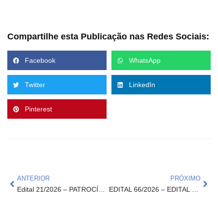
Compartilhe esta Publicação nas Redes Sociais:
Facebook
WhatsApp
Twitter
LinkedIn
Pinterest
ANTERIOR
PRÓXIMO
Edital 21/2026 – PATROCÍNIO DE EMPRESAS PÚBLICOS E/OU PRIVADAS PARA O EVENTO 35ª SEMANA DA FAMÍLIA RURAL IFTM CAMPUS UBERLÂNDIA 2026
EDITAL 66/2026 – EDITAL DE PROCESSO SELETIVO SIMPLIFICADO PARA CONTRATAÇÃO TEMPORÁRIA DE INSTRUTORES EXTERNOS PARA ATENDER O PROJETO CAPACITA SUL DE MINAS