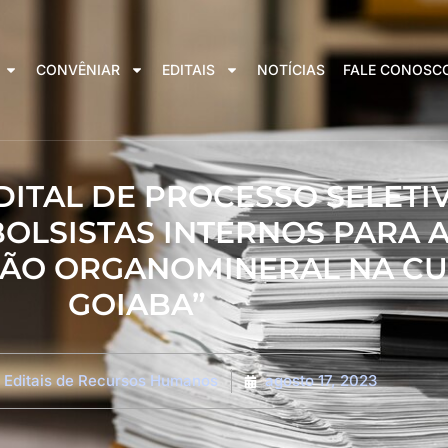
CONVÊNIAR
EDITAIS
NOTÍCIAS
FALE CONOSC
 EDITAL DE PROCESSO SELETI
OLSISTAS INTERNOS PARA 
ÇÃO ORGANOMINERAL NA CU
GOIABA”
Editais de Recursos Humanos
agosto 17, 2023