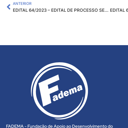
ANTERIOR
EDITAL 64/2023 – EDITAL DE PROCESSO SELETIVO PARA SELEÇÃO DE BOLSISTA PARA ATUAR NO PROJETO: “ARCO OCUPACIONAL ADMINISTRATIVO – JOVEM APRENDIZ ELOI MENDES-MG” – SERVIÇOS SOCIAIS
FADEMA - Fundação de Apoio ao Desenvolvimento do