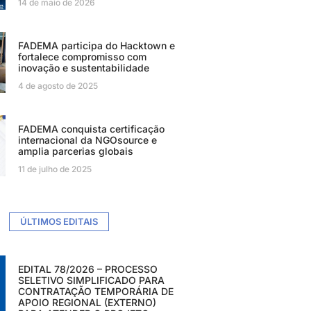
14 de maio de 2026
FADEMA participa do Hacktown e
fortalece compromisso com
inovação e sustentabilidade
4 de agosto de 2025
FADEMA conquista certificação
internacional da NGOsource e
amplia parcerias globais
11 de julho de 2025
ÚLTIMOS EDITAIS
EDITAL 78/2026 – PROCESSO
SELETIVO SIMPLIFICADO PARA
CONTRATAÇÃO TEMPORÁRIA DE
APOIO REGIONAL (EXTERNO)