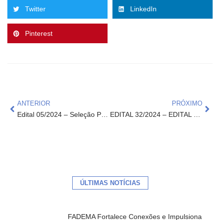
Twitter
LinkedIn
Pinterest
ANTERIOR
PRÓXIMO
Edital 05/2024 – Seleção Pública de Fornecedores – Projeto “291 – Mulheres Mil – Ciclo 2”
EDITAL 32/2024 – EDITAL DE PROCESSO SELETIVO SIMPLIFICADO PARA CONTRATAÇÃO TEMPORÁRIA DE APOIOS REGIONAIS (EXTERNOS) PARA ATENDER O PROJETO CAPACITA EM REDE
ÚLTIMAS NOTÍCIAS
FADEMA Fortalece Conexões e Impulsiona