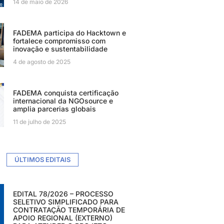
14 de maio de 2026
FADEMA participa do Hacktown e
fortalece compromisso com
inovação e sustentabilidade
4 de agosto de 2025
FADEMA conquista certificação
internacional da NGOsource e
amplia parcerias globais
11 de julho de 2025
ÚLTIMOS EDITAIS
EDITAL 78/2026 – PROCESSO
SELETIVO SIMPLIFICADO PARA
CONTRATAÇÃO TEMPORÁRIA DE
APOIO REGIONAL (EXTERNO)