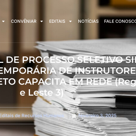
CONVÊNIAR
EDITAIS
NOTÍCIAS
FALE CONOSC
TAL DE PROCESSO SELETIVO 
EMPORÁRIA DE INSTRUTORE
O CAPACITA EM REDE (Regio
e Leste 3)
Editais de Recursos Humanos
fevereiro 3, 2025