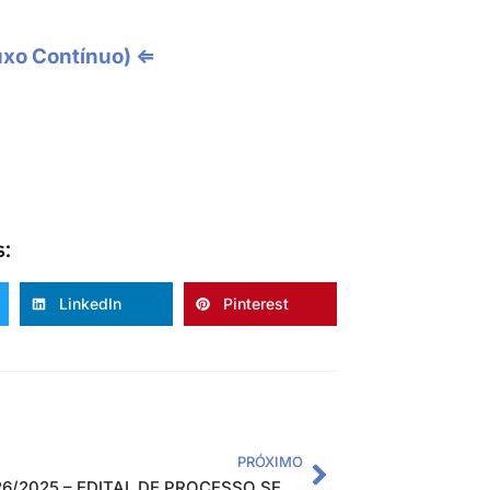
uxo Contínuo) ⇐
s:
LinkedIn
Pinterest
PRÓXIMO
EDITAL 26/2025 – EDITAL DE PROCESSO SELETIVO SIMPLIFICADO PARA CONTRATAÇÃO TEMPORÁRIA DE INSTRUTORES EXTERNOS PARA ATENDER O PROJETO CAPACITA EM REDE (Regionais Sul e Oeste 1)