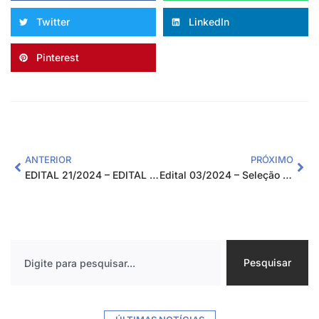
Twitter
LinkedIn
Pinterest
ANTERIOR
PRÓXIMO
EDITAL 21/2024 – EDITAL PARA SELEÇÃO DE MONITORES PARA ATUAREM NO PROJETO: “MULHERES MIL” – 2º CICLO – MACHADO E INCONFIDENTES
Edital 03/2024 – Seleção Pública de Fornecedores – Projeto “157 – Análise da Dinâmica Hidrogemorfológica na Bacia do Rio Maracujá e o Evento de Inundação na Localidade de Amarantina.”
Pesquisar