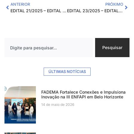
ANTERIOR
PRÓXIMO
EDITAL 21/2025 – EDITAL DE PROCESSO SELETIVO SIMPLIFICADO PARA CONTRATAÇÃO TEMPORÁRIA DE APOIO REGIONAL (EXTERNO) PARA ATENDER O PROJETO CAPACITA EM REDE
EDITAL 23/2025 – EDITAL DE PROCESSO SELETIVO SIMPLIFICADO PARA CONTRATAÇÃO TEMPORÁRIA DE INSTRUTORES EXTERNOS PARA ATENDER O PROJETO CAPACITA EM REDE (Regional Centro Oeste)
Pesquisar
ÚLTIMAS NOTÍCIAS
FADEMA Fortalece Conexões e Impulsiona
Inovação na III ENFAPI em Belo Horizonte
14 de maio de 2026