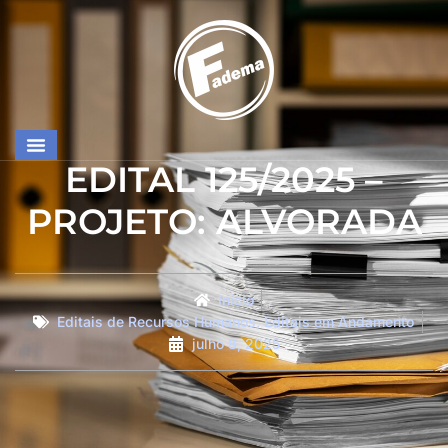
EDITAL 125/2025 –
PROJETO: ALVORADA
Início
Editais de Recursos Humanos
,
Editais em Andamento
julho 8, 2025