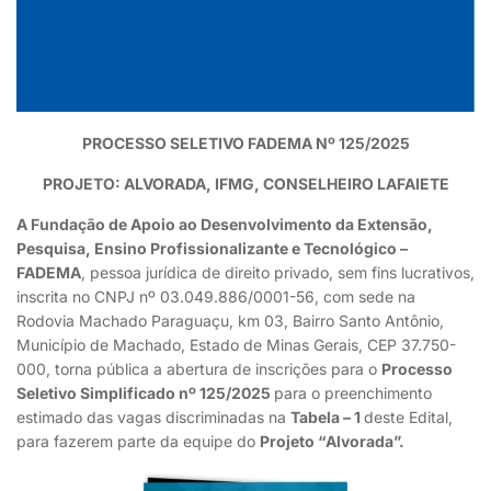
PROCESSO SELETIVO FADEMA Nº 125/2025
PROJETO: ALVORADA, IFMG, CONSELHEIRO LAFAIETE
A Fundação de Apoio ao Desenvolvimento da Extensão,
Pesquisa, Ensino Profissionalizante e Tecnológico –
FADEMA
, pessoa jurídica de direito privado, sem fins lucrativos,
inscrita no CNPJ nº 03.049.886/0001-56, com sede na
Rodovia Machado Paraguaçu, km 03, Bairro Santo Antônio,
Município de Machado, Estado de Minas Gerais, CEP 37.750-
000, torna pública a abertura de inscrições para o
Processo
Seletivo Simplificado nº 125/2025
para o preenchimento
estimado das vagas discriminadas na
Tabela – 1
deste Edital,
para fazerem parte da equipe do
Projeto “Alvorada”.