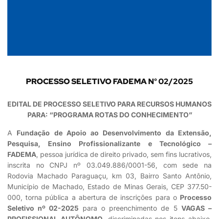
PROCESSO SELETIVO FADEMA N° 02/2025
EDITAL DE PROCESSO SELETIVO PARA RECURSOS HUMANOS
PARA: “PROGRAMA ROTAS DO CONHECIMENTO”
A
Fundação de Apoio ao Desenvolvimento da Extensão,
Pesquisa, Ensino Profissionalizante e Tecnológico –
FADEMA
, pessoa jurídica de direito privado, sem fins lucrativos,
inscrita no CNPJ nº 03.049.886/0001-56, com sede na
Rodovia Machado Paraguaçu, km 03, Bairro Santo Antônio,
Município de Machado, Estado de Minas Gerais, CEP 377.50-
000, torna pública a abertura de inscrições para o
Processo
Seletivo nº 02-2025
para o preenchimento de 5
VAGAS –
PROFISSIONAL AUTÔNOMO
, discriminadas nos itens abaixo,