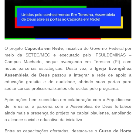
O projeto
Capacita em Rede
, iniciativa do Governo Federal por
meio da SETEC/MEC e executado pelo IFSULDEMINAS –
Campus Machado, segue avançando em Teresina (PI) com
novas parcerias estratégicas. Desta vez, a
Igreja Evangélica
Assembleia de Deus
passou a integrar a rede de apoio à
educação gratuita e de qualidade, abrindo suas portas para
sediar cursos profissionalizantes oferecidos pelo programa.
Após ações bem-sucedidas em colaboração com a Arquidiocese
de Teresina, a parceria com a Assembleia de Deus fortalece
ainda mais a presença do projeto na capital piauiense, ampliando
o alcance social e educativo da iniciativa.
Entre as capacitações ofertadas, destaca-se o
Curso de Horta