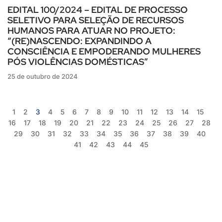
EDITAL 100/2024 – EDITAL DE PROCESSO
SELETIVO PARA SELEÇÃO DE RECURSOS
HUMANOS PARA ATUAR NO PROJETO:
“(RE)NASCENDO: EXPANDINDO A
CONSCIÊNCIA E EMPODERANDO MULHERES
PÓS VIOLÊNCIAS DOMÉSTICAS”
25 de outubro de 2024
1
2
3
4
5
6
7
8
9
10
11
12
13
14
15
16
17
18
19
20
21
22
23
24
25
26
27
28
29
30
31
32
33
34
35
36
37
38
39
40
41
42
43
44
45